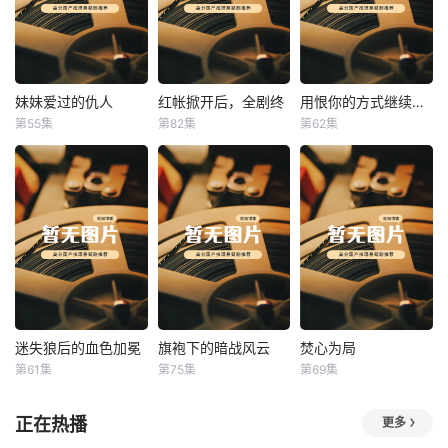
妹妹爱过的仇人
红帐掀开后，全剧终
用恨你的方式继续爱你
妹妹爱过的仇人
红帐掀开后，全剧终
用恨你的方式继续爱你
第55集
第82集
第62集
未知
未知
未知
迷失狼后的血色加冕
旗袍下的暗战风云
焚心为局
迷失狼后的血色加冕
旗袍下的暗战风云
焚心为局
第61集
第75集
第69集
未知
未知
未知
正在热播
更多