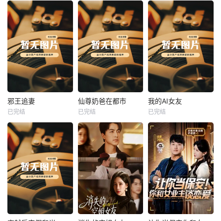
热播
热播
热播
邪王追妻
仙尊奶爸在都市
我的AI女友
已完结
已完结
已完结
邪王追妻
仙尊奶爸在都市
我的AI女友
未知
未知
未知
热播
热播
热播