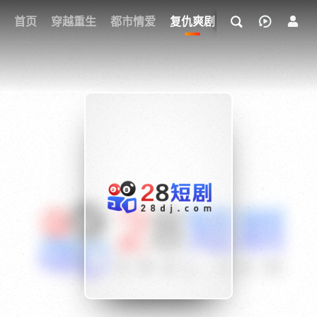
我的观影记录
首页
穿越重生
都市情爱
复仇爽剧
玄幻武侠
奇幻
{if condition="$obj.vod_points