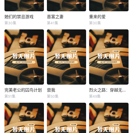
她们的禁忌游戏
首富之妻
重来的爱
她们的禁忌游戏
首富之妻
重来的爱
第30集
第41集
第30集
未知
未知
未知
完美老公的囚鸟计划
尝我
烈火之路：穿越无人区
完美老公的囚鸟计划
尝我
烈火之路：穿越无人区
第51集
第50集
第49集
未知
未知
未知