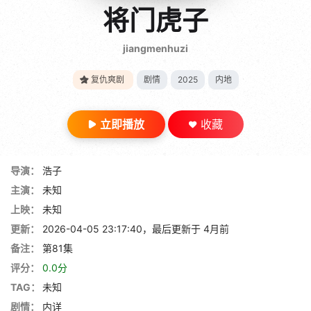
gt 0"}
将门虎子
28短剧
jiangmenhuzi
复仇爽剧
剧情
2025
内地
立即播放
收藏
导演：
浩子
主演：
未知
上映：
未知
更新：
2026-04-05 23:17:40，最后更新于 4月前
备注：
第81集
评分：
0.0分
TAG：
未知
剧情：
内详