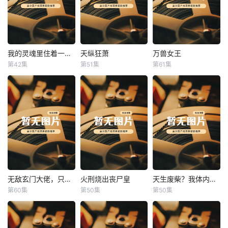
我的灵魂里住着一条龙
天纵狂萧
万兽女王
我的灵魂里住着一条龙
天纵狂萧
万兽女王
第42集
第51集
第61集
未知
未知
未知
无敌玄门大佬，只听姐姐的话
火刑烧出丧尸皇
天生废柴？我体内有神血
无敌玄门大佬，只听姐姐的话
火刑烧出丧尸皇
天生废柴？我体内有神血
第60集
第50集
第50集
未知
未知
未知