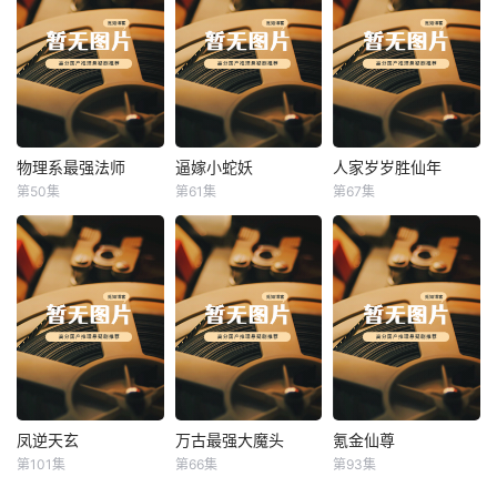
物理系最强法师
逼嫁小蛇妖
人家岁岁胜仙年
物理系最强法师
逼嫁小蛇妖
人家岁岁胜仙年
第50集
第61集
第67集
未知
未知
未知
凤逆天玄
万古最强大魔头
氪金仙尊
凤逆天玄
万古最强大魔头
氪金仙尊
第101集
第66集
第93集
未知
未知
未知