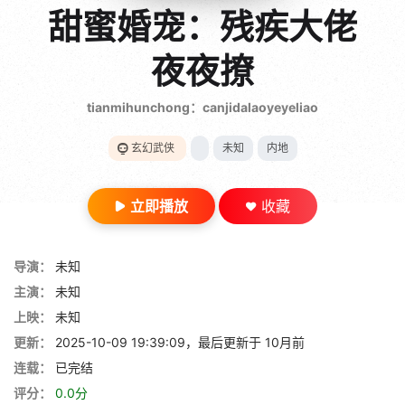
gt 0"}
甜蜜婚宠：残疾大佬
28短剧
夜夜撩
tianmihunchong：canjidalaoyeyeliao
玄幻武侠
未知
内地
立即播放
收藏
导演：
未知
主演：
未知
上映：
未知
更新：
2025-10-09 19:39:09，最后更新于 10月前
连载：
已完结
评分：
0.0分