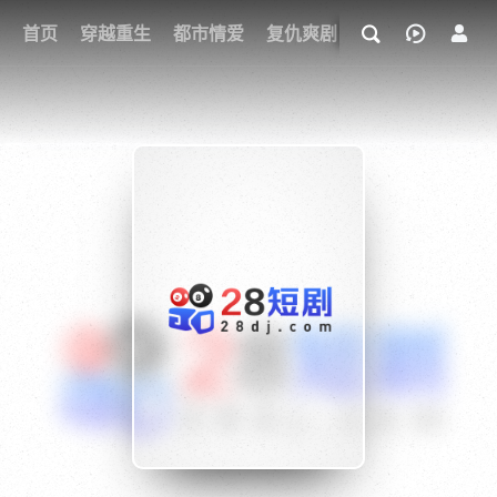
我的观影记录
首页
穿越重生
都市情爱
复仇爽剧
玄幻武侠
奇幻
{if condition="$obj.vod_points