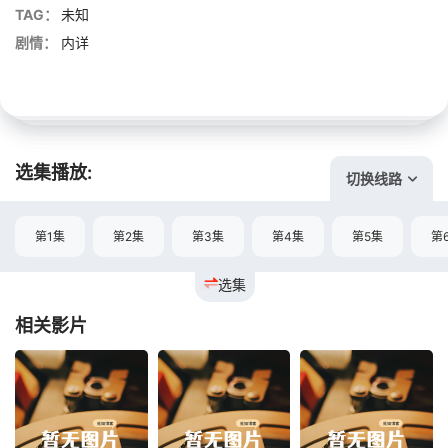
TAG：
未知
剧情：
内详
选集播放:
切换线路
第1集
第2集
第3集
第4集
第5集
第
选集
相关影片