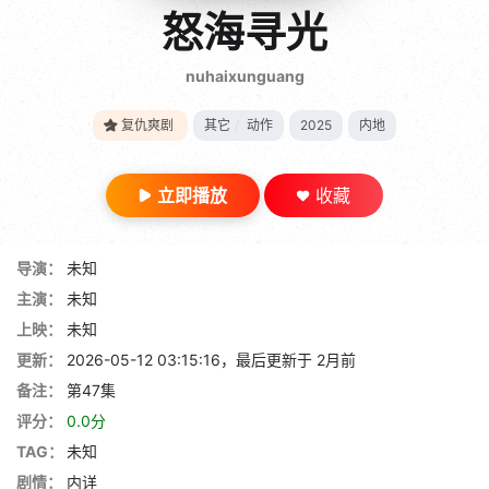
gt 0"}
怒海寻光
28短剧
nuhaixunguang
复仇爽剧
其它
/
动作
2025
内地
立即播放
收藏
导演：
未知
主演：
未知
上映：
未知
更新：
2026-05-12 03:15:16，最后更新于 2月前
备注：
第47集
评分：
0.0分
TAG：
未知
剧情：
内详