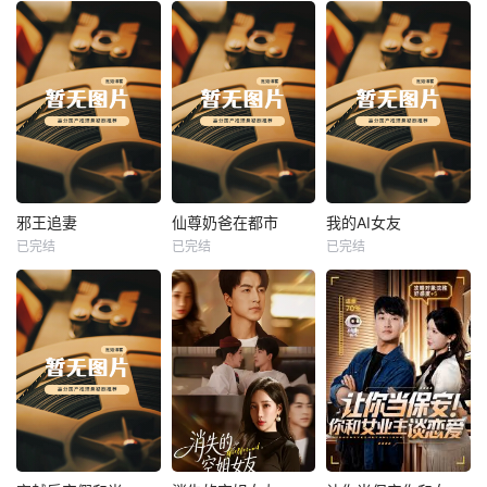
热播
热播
热播
邪王追妻
仙尊奶爸在都市
我的AI女友
已完结
已完结
已完结
邪王追妻
仙尊奶爸在都市
我的AI女友
未知
未知
未知
热播
热播
热播