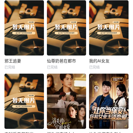
热播
热播
热播
邪王追妻
仙尊奶爸在都市
我的AI女友
已完结
已完结
已完结
邪王追妻
仙尊奶爸在都市
我的AI女友
未知
未知
未知
热播
热播
热播