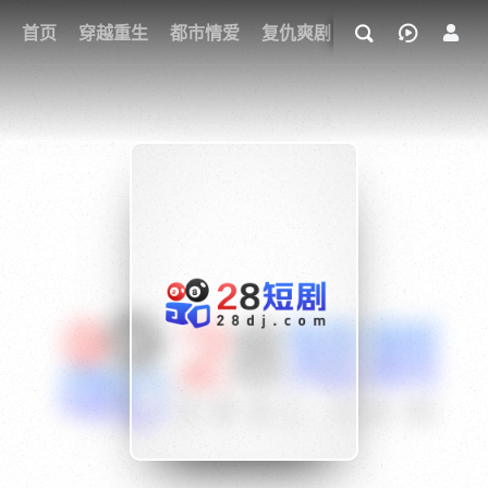
我的观影记录
首页
穿越重生
都市情爱
复仇爽剧
玄幻武侠
奇幻
{if condition="$obj.vod_points