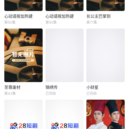
心动请按加热键
心动请按加热键
长公主巴掌到
心动请按加热键
心动请按加热键
长公主巴掌到
第50集
第50集
第71集
未知
未知
未知
至尊废材
锦绣传
小财星
至尊废材
锦绣传
小财星
第43集
已完结
已完结
未知
未知
未知