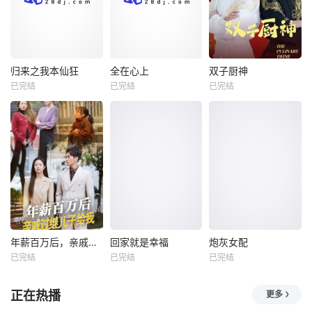
归来之我本仙狂
全在心上
双子厨神
归来之我本仙狂
全在心上
双子厨神
已完结
已完结
已完结
未知
未知
未知
年薪百万后，亲戚过继儿子给我
回家就是幸福
炮灰女配
年薪百万后，亲戚过继儿子给我
回家就是幸福
炮灰女配
已完结
已完结
已完结
未知
未知
未知
正在热播
更多