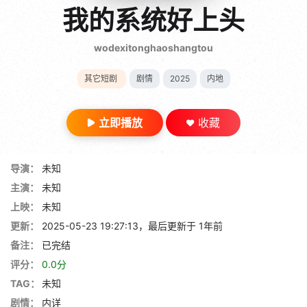
gt 0"}
我的系统好上头
28短剧
wodexitonghaoshangtou
其它短剧
剧情
2025
内地
立即播放
收藏
导演：
未知
主演：
未知
上映：
未知
更新：
2025-05-23 19:27:13，最后更新于 1年前
备注：
已完结
评分：
0.0分
TAG：
未知
剧情：
内详