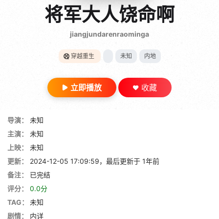
gt 0"}
将军大人饶命啊
28短剧
jiangjundarenraominga
穿越重生
未知
内地
立即播放
收藏
导演：
未知
主演：
未知
上映：
未知
更新：
2024-12-05 17:09:59，最后更新于 1年前
备注：
已完结
评分：
0.0分
TAG：
未知
剧情：
内详