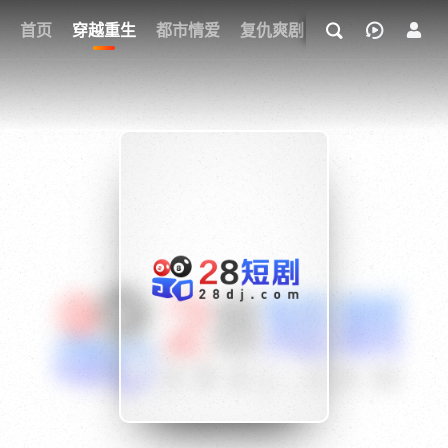
我的观影记录
首页
穿越重生
都市情爱
复仇爽剧
玄幻武侠
奇幻
{if condition="$obj.vod_points