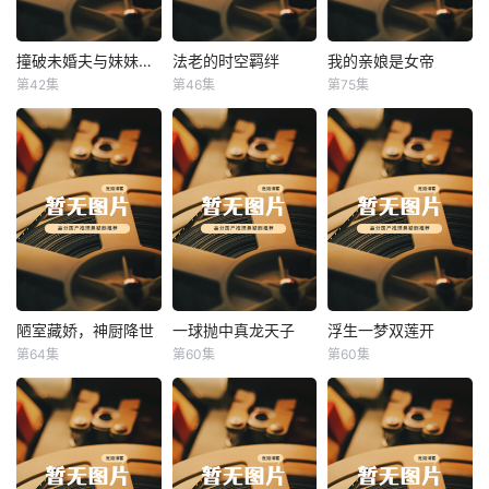
撞破未婚夫与妹妹打野战
法老的时空羁绊
我的亲娘是女帝
撞破未婚夫与妹妹打野战
法老的时空羁绊
我的亲娘是女帝
第42集
第46集
第75集
未知
未知
未知
陋室藏娇，神厨降世
一球抛中真龙天子
浮生一梦双莲开
陋室藏娇，神厨降世
一球抛中真龙天子
浮生一梦双莲开
第64集
第60集
第60集
未知
未知
未知