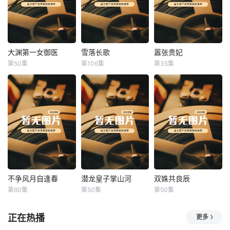
大渊第一女御医
雪落长歌
嚣张贵妃
大渊第一女御医
雪落长歌
嚣张贵妃
第50集
第106集
第35集
未知
未知
未知
不争风月自逢春
潜龙皇子掌山河
双姝共良辰
不争风月自逢春
潜龙皇子掌山河
双姝共良辰
第60集
第50集
第50集
未知
未知
未知
正在热播
更多