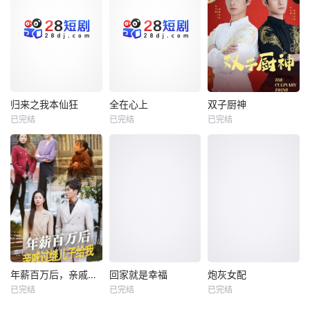
归来之我本仙狂
全在心上
双子厨神
归来之我本仙狂
全在心上
双子厨神
已完结
已完结
已完结
未知
未知
未知
年薪百万后，亲戚过继儿子给我
回家就是幸福
炮灰女配
年薪百万后，亲戚过继儿子给我
回家就是幸福
炮灰女配
已完结
已完结
已完结
未知
未知
未知