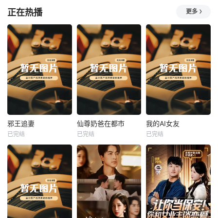
正在热播
更多
热播
热播
热播
邪王追妻
仙尊奶爸在都市
我的AI女友
已完结
已完结
已完结
邪王追妻
仙尊奶爸在都市
我的AI女友
未知
未知
未知