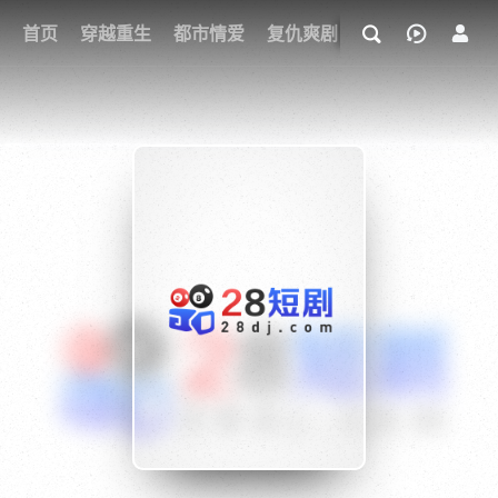
我的观影记录
首页
穿越重生
都市情爱
复仇爽剧
玄幻武侠
奇幻
{if condition="$obj.vod_points