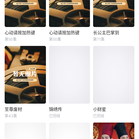
心动请按加热键
心动请按加热键
长公主巴掌到
心动请按加热键
心动请按加热键
长公主巴掌到
第50集
第50集
第71集
未知
未知
未知
至尊废材
锦绣传
小财星
至尊废材
锦绣传
小财星
第43集
已完结
已完结
未知
未知
未知