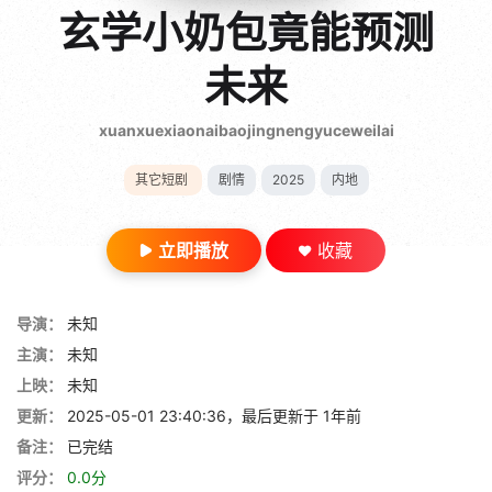
gt 0"}
玄学小奶包竟能预测
28短剧
未来
xuanxuexiaonaibaojingnengyuceweilai
其它短剧
剧情
2025
内地
立即播放
收藏
导演：
未知
主演：
未知
上映：
未知
更新：
2025-05-01 23:40:36，最后更新于 1年前
备注：
已完结
评分：
0.0分