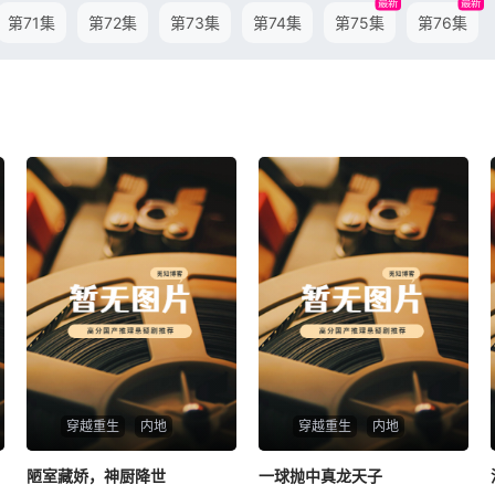
最新
最新
第71集
第72集
第73集
第74集
第75集
第76集
穿越重生
内地
穿越重生
内地
陋室藏娇，神厨降世
陋室藏娇，神厨降世
一球抛中真龙天子
一球抛中真龙天子