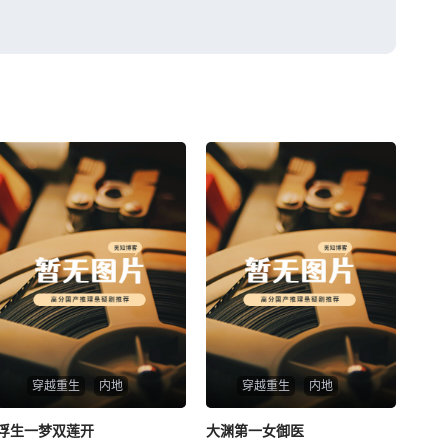
穿越重生
内地
穿越重生
内地
浮生一梦双莲开
浮生一梦双莲开
大渊第一女御医
大渊第一女御医