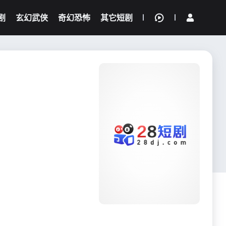
剧
玄幻武侠
奇幻恐怖
其它短剧
我的观影记录
{if condition="$obj.vod_points
gt 0"}