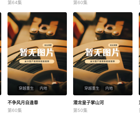
第64集
第60集
未知
未知
穿越重生
内地
穿越重生
内地
不争风月自逢春
不争风月自逢春
潜龙皇子掌山河
潜龙皇子掌山河
第60集
第50集
未知
未知