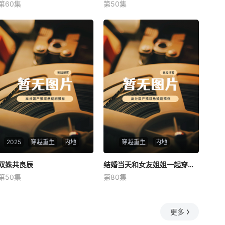
第60集
第50集
未知
未知
2025
穿越重生
内地
穿越重生
内地
双姝共良辰
双姝共良辰
结婚当天和女友姐姐一起穿越了
结婚当天和女友姐姐一起穿越了
第50集
第80集
未知
何釗遠、邵依蕊
更多