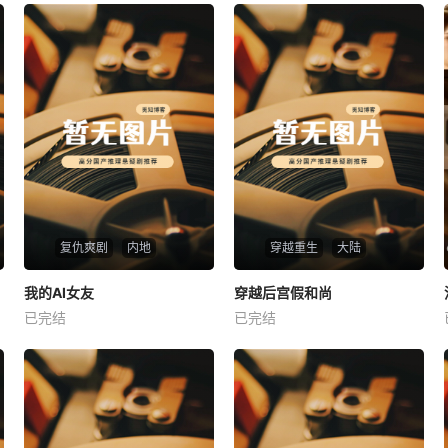
复仇爽剧
内地
穿越重生
大陆
热播
热播
我的AI女友
穿越后宫假和尚
我的AI女友
穿越后宫假和尚
已完结
已完结
未知
未知