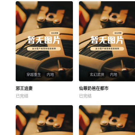
穿越重生
内地
玄幻武侠
内地
热播
热播
邪王追妻
仙尊奶爸在都市
邪王追妻
仙尊奶爸在都市
已完结
已完结
未知
未知