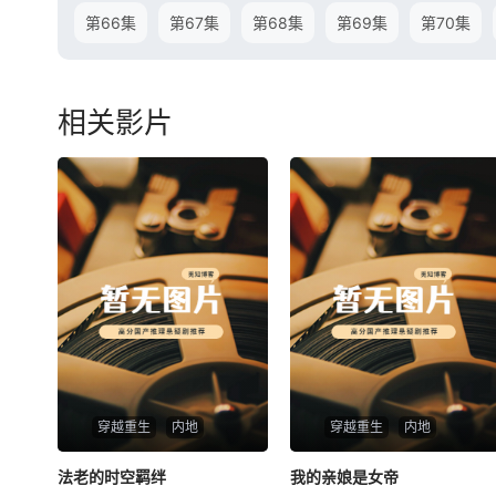
第66集
第67集
第68集
第69集
第70集
相关影片
穿越重生
内地
穿越重生
内地
法老的时空羁绊
法老的时空羁绊
我的亲娘是女帝
我的亲娘是女帝