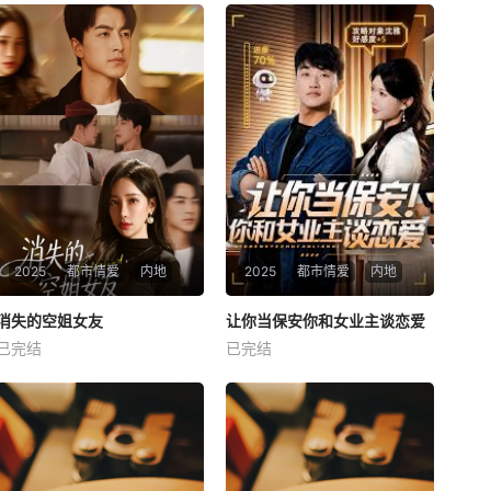
2025
都市情爱
内地
2025
都市情爱
内地
热播
热播
消失的空姐女友
让你当保安你和女业主谈恋爱
消失的空姐女友
让你当保安你和女业主谈恋爱
已完结
已完结
未知
未知