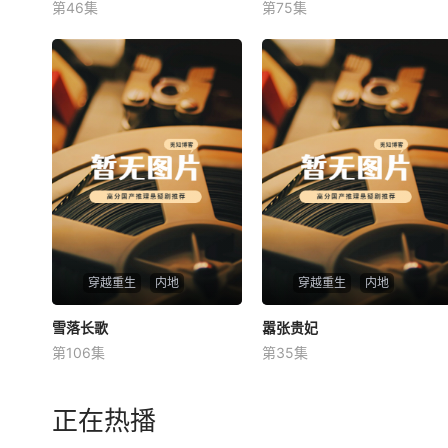
第46集
第75集
未知
未知
穿越重生
内地
穿越重生
内地
雪落长歌
雪落长歌
嚣张贵妃
嚣张贵妃
第106集
第35集
未知
未知
正在热播