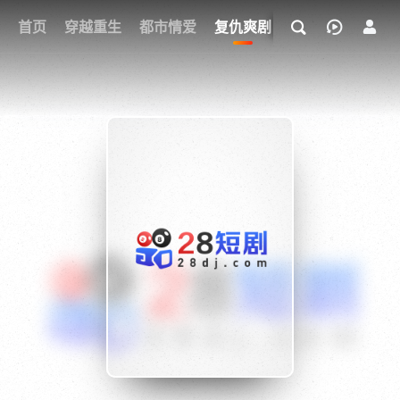
我的观影记录
首页
穿越重生
都市情爱
复仇爽剧
玄幻武侠
奇幻
{if condition="$obj.vod_points