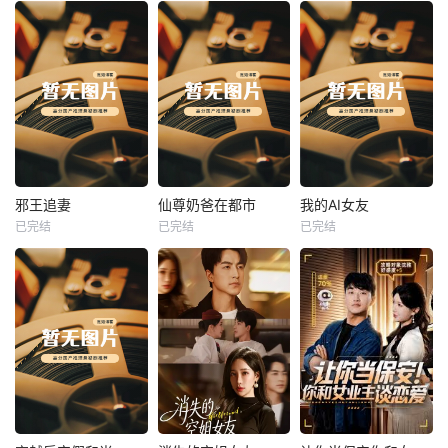
热播
热播
热播
邪王追妻
仙尊奶爸在都市
我的AI女友
已完结
已完结
已完结
邪王追妻
仙尊奶爸在都市
我的AI女友
未知
未知
未知
热播
热播
热播