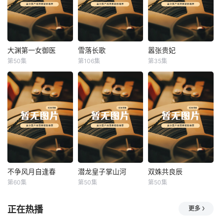
大渊第一女御医
雪落长歌
嚣张贵妃
大渊第一女御医
雪落长歌
嚣张贵妃
第50集
第106集
第35集
未知
未知
未知
不争风月自逢春
潜龙皇子掌山河
双姝共良辰
不争风月自逢春
潜龙皇子掌山河
双姝共良辰
第60集
第50集
第50集
未知
未知
未知
正在热播
更多