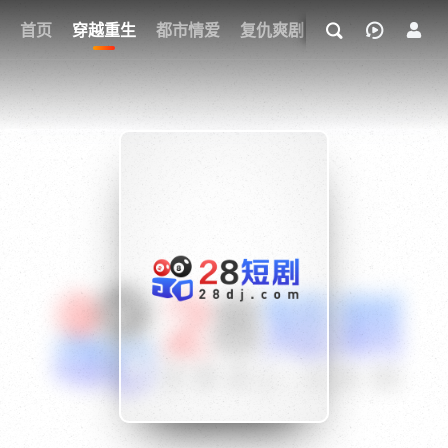
我的观影记录
首页
穿越重生
都市情爱
复仇爽剧
玄幻武侠
奇幻
{if condition="$obj.vod_points