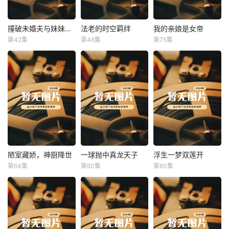
撞破未婚夫与妹妹打野战
法老的时空羁绊
我的亲娘是女帝
撞破未婚夫与妹妹打野战
法老的时空羁绊
我的亲娘是女帝
第42集
第46集
第75集
未知
未知
未知
陋室藏娇，神厨降世
一球抛中真龙天子
浮生一梦双莲开
陋室藏娇，神厨降世
一球抛中真龙天子
浮生一梦双莲开
第64集
第60集
第60集
未知
未知
未知