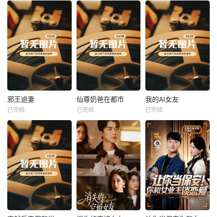
热播
热播
热播
邪王追妻
仙尊奶爸在都市
我的AI女友
已完结
已完结
已完结
邪王追妻
仙尊奶爸在都市
我的AI女友
未知
未知
未知
热播
热播
热播