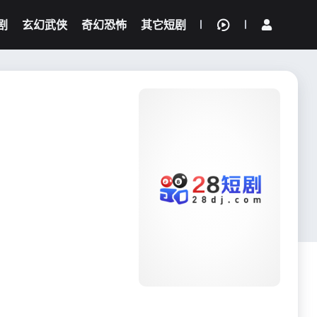
剧
玄幻武侠
奇幻恐怖
其它短剧
我的观影记录
{if condition="$obj.vod_points
gt 0"}