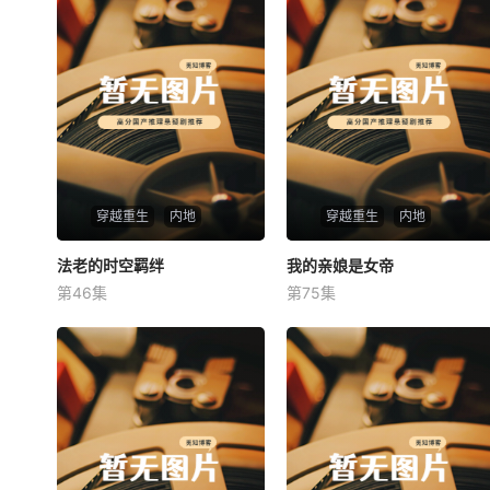
穿越重生
内地
穿越重生
内地
法老的时空羁绊
法老的时空羁绊
我的亲娘是女帝
我的亲娘是女帝
第46集
第75集
未知
未知