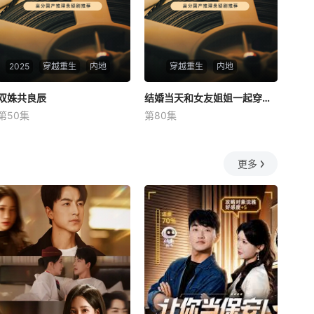
2025
穿越重生
内地
穿越重生
内地
双姝共良辰
双姝共良辰
结婚当天和女友姐姐一起穿越了
结婚当天和女友姐姐一起穿越了
第50集
第80集
未知
何釗遠、邵依蕊
更多