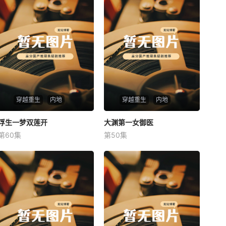
穿越重生
内地
穿越重生
内地
浮生一梦双莲开
浮生一梦双莲开
大渊第一女御医
大渊第一女御医
第60集
第50集
未知
未知