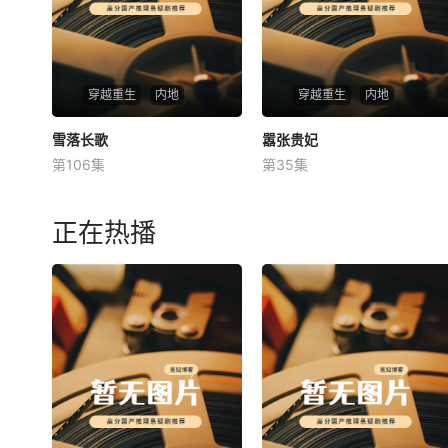
穿越重生
内地
穿越重生
内地
雪落长歌
雪落长歌
嚣张贵妃
嚣张贵妃
第106集
第35集
未知
未知
正在热播