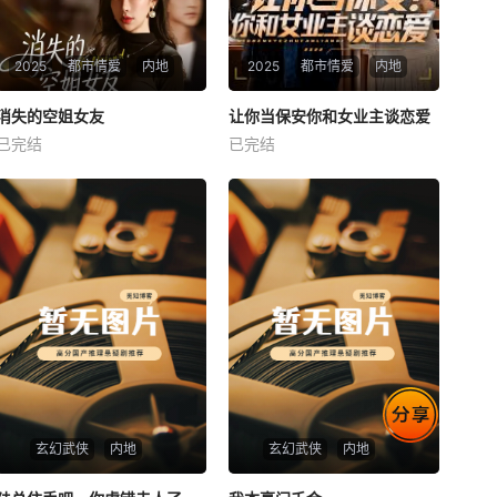
2025
都市情爱
内地
2025
都市情爱
内地
热播
热播
消失的空姐女友
让你当保安你和女业主谈恋爱
消失的空姐女友
让你当保安你和女业主谈恋爱
已完结
已完结
未知
未知
玄幻武侠
内地
玄幻武侠
内地
热播
热播