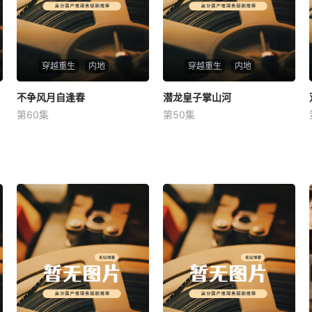
穿越重生
内地
穿越重生
内地
不争风月自逢春
不争风月自逢春
潜龙皇子掌山河
潜龙皇子掌山河
第60集
第50集
未知
未知