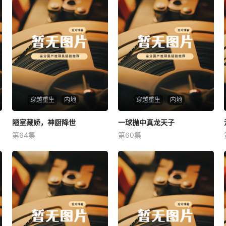
穿越重生
内地
穿越重生
内地
陋室藏娇，神厨降世
陋室藏娇，神厨降世
一球抛中真龙天子
一球抛中真龙天子
第64集
第60集
未知
未知