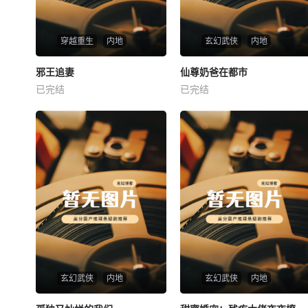
穿越重生
内地
玄幻武侠
内地
热播
热播
邪王追妻
仙尊奶爸在都市
邪王追妻
仙尊奶爸在都市
已完结
已完结
未知
未知
玄幻武侠
内地
玄幻武侠
内地
热播
热播