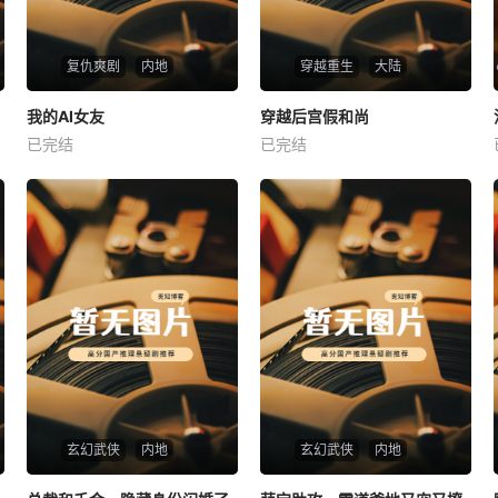
复仇爽剧
内地
穿越重生
大陆
热播
热播
我的AI女友
穿越后宫假和尚
我的AI女友
穿越后宫假和尚
已完结
已完结
未知
未知
玄幻武侠
内地
玄幻武侠
内地
热播
热播