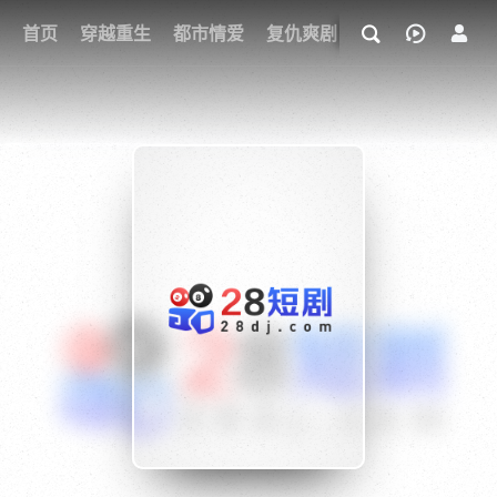
我的观影记录
首页
穿越重生
都市情爱
复仇爽剧
玄幻武侠
奇幻
{if condition="$obj.vod_points