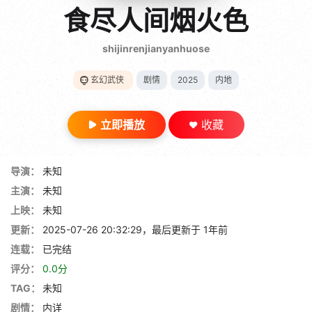
gt 0"}
食尽人间烟火色
28短剧
shijinrenjianyanhuose
玄幻武侠
剧情
2025
内地
立即播放
收藏
导演：
未知
主演：
未知
上映：
未知
更新：
2025-07-26 20:32:29，最后更新于 1年前
连载：
已完结
评分：
0.0分
TAG：
未知
剧情：
内详