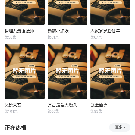
物理系最强法师
逼嫁小蛇妖
人家岁岁胜仙年
物理系最强法师
逼嫁小蛇妖
人家岁岁胜仙年
第50集
第61集
第67集
未知
未知
未知
凤逆天玄
万古最强大魔头
氪金仙尊
凤逆天玄
万古最强大魔头
氪金仙尊
第101集
第66集
第93集
未知
未知
未知
正在热播
更多