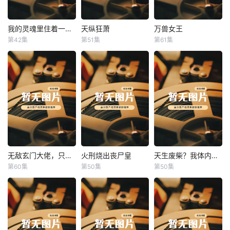
我的灵魂里住着一条龙
天纵狂萧
万兽女王
我的灵魂里住着一条龙
天纵狂萧
万兽女王
第42集
第51集
第61集
未知
未知
未知
无敌玄门大佬，只听姐姐的话
火刑烧出丧尸皇
天生废柴？我体内有神血
无敌玄门大佬，只听姐姐的话
火刑烧出丧尸皇
天生废柴？我体内有神血
第60集
第50集
第50集
未知
未知
未知