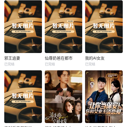
热播
热播
热播
邪王追妻
仙尊奶爸在都市
我的AI女友
已完结
已完结
已完结
邪王追妻
仙尊奶爸在都市
我的AI女友
未知
未知
未知
热播
热播
热播