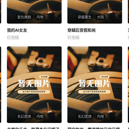
复仇爽剧
内地
穿越重生
大陆
热播
热播
我的AI女友
穿越后宫假和尚
我的AI女友
穿越后宫假和尚
已完结
已完结
未知
未知
玄幻武侠
内地
玄幻武侠
内地
热播
热播