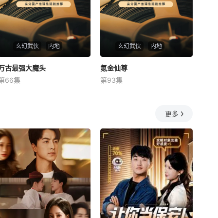
玄幻武侠
内地
玄幻武侠
内地
万古最强大魔头
万古最强大魔头
氪金仙尊
氪金仙尊
第66集
第93集
未知
未知
更多