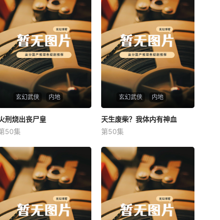
玄幻武侠
内地
玄幻武侠
内地
火刑烧出丧尸皇
火刑烧出丧尸皇
天生废柴？我体内有神血
天生废柴？我体内有神血
第50集
第50集
未知
未知