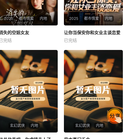
2025
都市情爱
内地
2025
都市情爱
内地
热播
热播
消失的空姐女友
让你当保安你和女业主谈恋爱
消失的空姐女友
让你当保安你和女业主谈恋爱
已完结
已完结
未知
未知
玄幻武侠
内地
玄幻武侠
内地
热播
热播