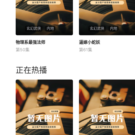
玄幻武侠
内地
玄幻武侠
内地
物理系最强法师
物理系最强法师
逼嫁小蛇妖
逼嫁小蛇妖
第50集
第61集
未知
未知
正在热播