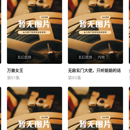
玄幻武侠
玄幻武侠
内地
万兽女王
万兽女王
无敌玄门大佬，只听姐姐的话
无敌玄门大佬，只听姐姐的话
第61集
第60集
未知
未知