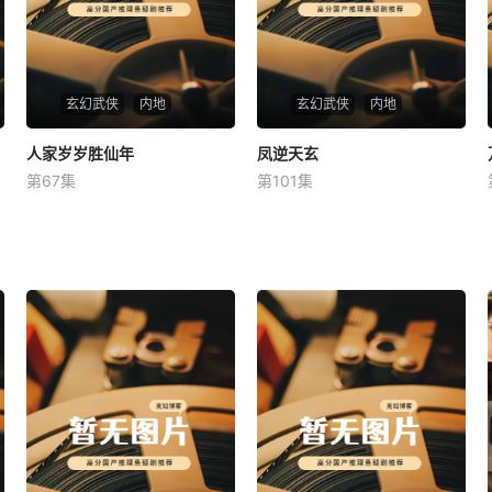
玄幻武侠
内地
玄幻武侠
内地
人家岁岁胜仙年
人家岁岁胜仙年
凤逆天玄
凤逆天玄
第67集
第101集
未知
未知