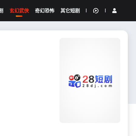
剧
玄幻武侠
奇幻恐怖
其它短剧
我的观影记录
{if condition="$obj.vod_points
gt 0"}