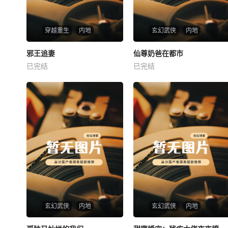
穿越重生
内地
玄幻武侠
内地
热播
热播
邪王追妻
仙尊奶爸在都市
邪王追妻
仙尊奶爸在都市
已完结
已完结
未知
未知
玄幻武侠
内地
玄幻武侠
内地
热播
热播