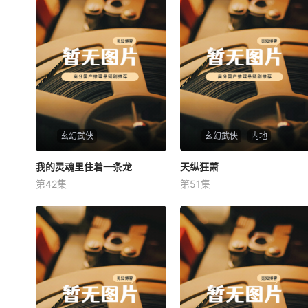
玄幻武侠
玄幻武侠
内地
我的灵魂里住着一条龙
我的灵魂里住着一条龙
天纵狂萧
天纵狂萧
第42集
第51集
未知
未知