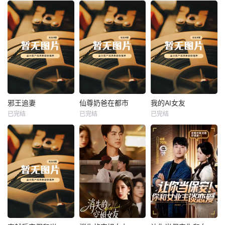
热播
热播
热播
邪王追妻
仙尊奶爸在都市
我的AI女友
已完结
已完结
已完结
邪王追妻
仙尊奶爸在都市
我的AI女友
未知
未知
未知
热播
热播
热播