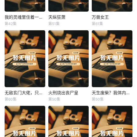
我的灵魂里住着一条龙
天纵狂萧
万兽女王
我的灵魂里住着一条龙
天纵狂萧
万兽女王
第42集
第51集
第61集
未知
未知
未知
无敌玄门大佬，只听姐姐的话
火刑烧出丧尸皇
天生废柴？我体内有神血
无敌玄门大佬，只听姐姐的话
火刑烧出丧尸皇
天生废柴？我体内有神血
第60集
第50集
第50集
未知
未知
未知