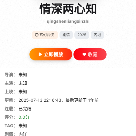
gt 0"}
情深两心知
28短剧
qingshenliangxinzhi
玄幻武侠
剧情
2025
内地
立即播放
收藏
导演：
未知
主演：
未知
上映：
未知
更新：
2025-07-13 22:16:43，最后更新于 1年前
连载：
已完结
评分：
0.0分
TAG：
未知
剧情：
内详