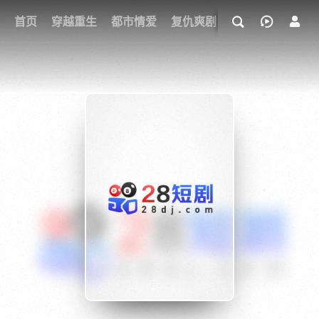
我的观影记录
首页
穿越重生
都市情爱
复仇爽剧
玄幻武侠
奇幻
{if condition="$obj.vod_points