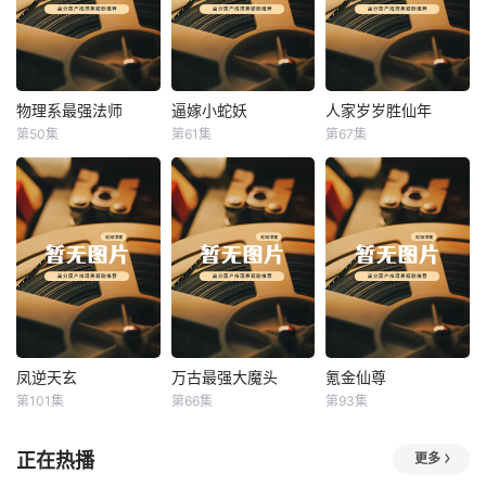
物理系最强法师
逼嫁小蛇妖
人家岁岁胜仙年
物理系最强法师
逼嫁小蛇妖
人家岁岁胜仙年
第50集
第61集
第67集
未知
未知
未知
凤逆天玄
万古最强大魔头
氪金仙尊
凤逆天玄
万古最强大魔头
氪金仙尊
第101集
第66集
第93集
未知
未知
未知
正在热播
更多